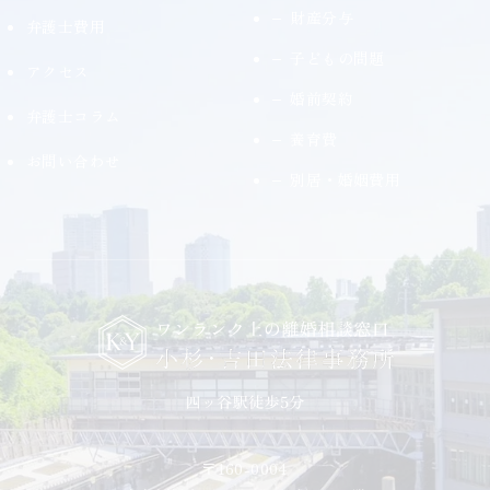
財産分与
弁護士費用
子どもの問題
アクセス
婚前契約
弁護士コラム
養育費
お問い合わせ
別居・婚姻費用
〒160-0004