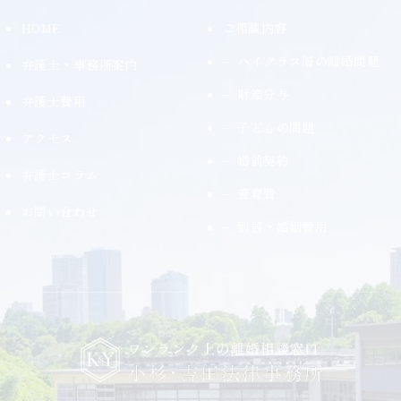
HOME
ご相談内容
ハイクラス層の離婚問題
弁護士・事務所案内
財産分与
弁護士費用
子どもの問題
アクセス
婚前契約
弁護士コラム
養育費
お問い合わせ
別居・婚姻費用