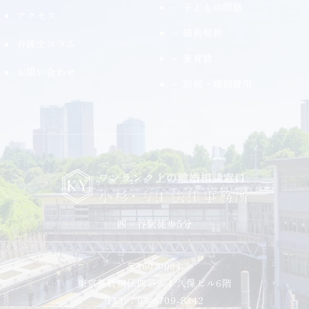
子どもの問題
アクセス
婚前契約
弁護士コラム
養育費
お問い合わせ
別居・婚姻費用
〒160-0004
東京都新宿区四谷2-4 久保ビル6階
TEL：03-6709-8342