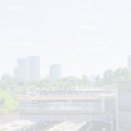
財産分与
弁護士費用
子どもの問題
アクセス
婚前契約
弁護士コラム
養育費
お問い合わせ
別居・婚姻費用
〒160-0004